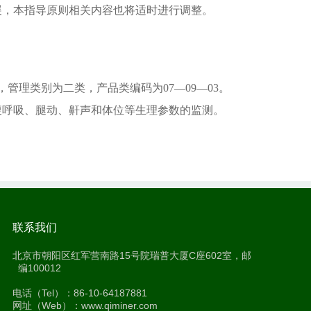
展，本指导原则相关内容也将适时进行调整。
，管理类别为二类，产品类编码为
07
—
09
—
03
。
腹呼吸、
腿
动、鼾声和体位等生理参数的监测。
联系我们
北京市朝阳区红军营南路15号院瑞普大厦C座602室，邮
编100012
电话（Tel）：86-10-64187881
网址（Web）：www.qiminer.com