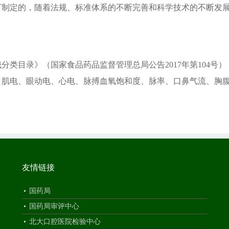
下制定的，随着法规、标准体系的不断完善和科学技术的不断发
械分类目录》（国家食品药品监督管理总局公告
2017
年第
104
号）
、肌电、眼动电、心电、脉搏血氧饱和度、脉率、口鼻气流、胸
友情链接
国药局
国药局审评中心
北大口腔医院检验中心