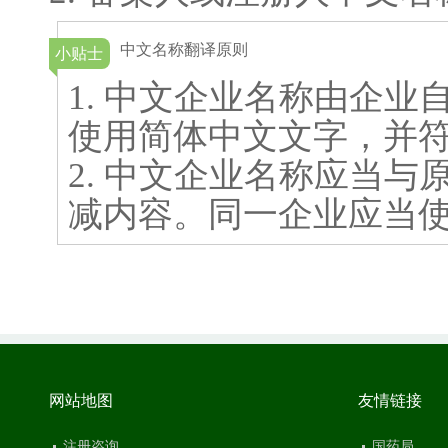
对于同一企业名称的情形，如企业关于中文企
中文名称翻译原则
小贴士
也相同，可只提供1次声明的原件。其他申报
1. 中文企业名称由企业
印件，由代理人注明原件出处并承诺复印件与
使用简体中文文字，并
印件应当由代理人签章，不需企业签章。
三、办理时间安排
2. 中文企业名称应当
（一）自本公告发布之日起，已经注册或者备
减内容。同一企业应当
注册人或者备案人，可以通过办理注册登记事
案信息，增加中文企业名称。
（二）自2018年7月1日起，企业申请注册、
变更或办理备案时，应当在申请表、备案表中
文企业名称。
网站地图
友情链接
（三）已备案的进口第一类医疗器械，未登记
企业应当在2018年12月31日前变更备案信息
注册咨询
国药局