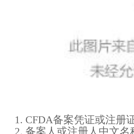
（二）中文企业名称应当与原文名称相对应，
容。同一企业应当使用同一中文企业名称。
（三）中文企业名称不得含有有损国家或者社
能对公众造成欺骗或者误解的，以及其他法律
的内容和文字。
原文名称未发生变化的，中文名称原则上不得
更中文名称的，办理注册登记事项变更或者变
二、办理程序和资料要求
已经注册或者备案的进口医疗器械注册人或者
办理注册登记事项变更或者变更备案信息，增
办理时企业应当提交关于中文企业名称内容的
括中文企业名称符合本公告要求以及企业承担
1. CFDA备案凭证或注册
声明里的中文企业名称应当与申请表、备案表
2. 备案人或注册人中文
声明的签章要求与其他申报资料一致。