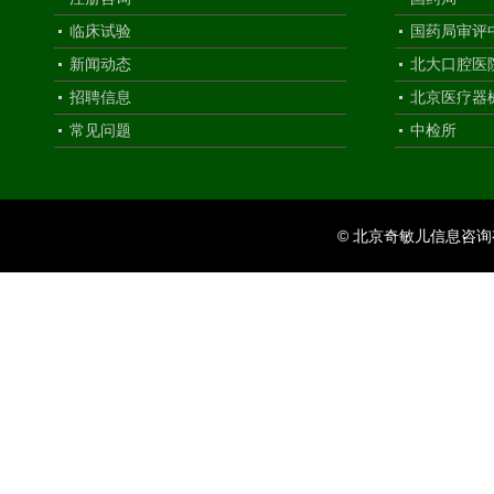
称。
临床试验
国药局审评
自2019年1月1日起，所有2019年1月1日后
新闻动态
北大口腔医
招聘信息
北京医疗器
器械，说明书和标签中企业名称应当包括中文
常见问题
中检所
息或者变更后备案信息上对应的中文一致。
（四）已注册的进口第二类、第三类医疗器械
称的情形，企业应当在2018年12月31日前，
© 北京奇敏儿信息咨
文企业名称的医疗器械注册证或者注册变更文
的医疗器械注册证，可不单独办理增加中文企
变更，待申请延续注册或者其他注册变更时一
按照已办理文件中登载的中文企业名称印制其
和标签。
自2019年1月1日起，所有2019年1月1日后
三类医疗器械说明书和标签中企业名称应当包